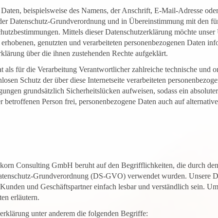
Daten, beispielsweise des Namens, der Anschrift, E-Mail-Adresse ode
it der Datenschutz-Grundverordnung und in Übereinstimmung mit den f
chutzbestimmungen. Mittels dieser Datenschutzerklärung möchte unser 
rhobenen, genutzten und verarbeiteten personenbezogenen Daten info
rklärung über die ihnen zustehenden Rechte aufgeklärt.
 als für die Verarbeitung Verantwortlicher zahlreiche technische und
losen Schutz der über diese Internetseite verarbeiteten personenbezog
gungen grundsätzlich Sicherheitslücken aufweisen, sodass ein absolute
r betroffenen Person frei, personenbezogene Daten auch auf alternative
rkorn Consulting GmbH beruht auf den Begrifflichkeiten, die durch den
atenschutz-Grundverordnung (DS-GVO) verwendet wurden. Unsere Dat
re Kunden und Geschäftspartner einfach lesbar und verständlich sein. U
en erläutern.
erklärung unter anderem die folgenden Begriffe: