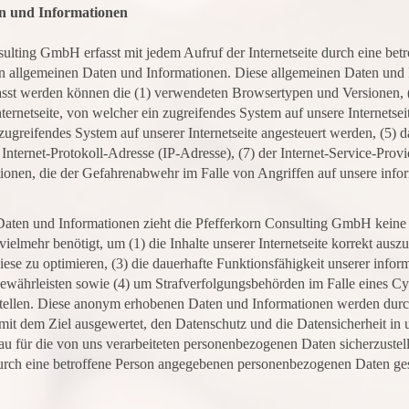
en und Informationen
sulting GmbH erfasst mit jedem Aufruf der Internetseite durch eine bet
on allgemeinen Daten und Informationen. Diese allgemeinen Daten und
rfasst werden können die (1) verwendeten Browsertypen und Versionen,
ternetseite, von welcher ein zugreifendes System auf unsere Internetsei
zugreifendes System auf unserer Internetseite angesteuert werden, (5) 
ne Internet-Protokoll-Adresse (IP-Adresse), (7) der Internet-Service-Pro
tionen, die der Gefahrenabwehr im Falle von Angriffen auf unsere inf
Daten und Informationen zieht die Pfefferkorn Consulting GmbH keine 
elmehr benötigt, um (1) die Inhalte unserer Internetseite korrekt auszuli
diese zu optimieren, (3) die dauerhafte Funktionsfähigkeit unserer inf
 gewährleisten sowie (4) um Strafverfolgungsbehörden im Falle eines Cy
stellen. Diese anonym erhobenen Daten und Informationen werden dur
ner mit dem Ziel ausgewertet, den Datenschutz und die Datensicherheit 
eau für die von uns verarbeiteten personenbezogenen Daten sicherzuste
durch eine betroffene Person angegebenen personenbezogenen Daten ges